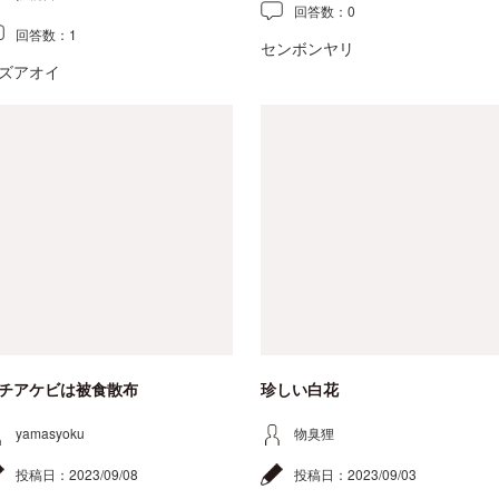
回答数：
0
回答数：
1
センボンヤリ
ズアオイ
チアケビは被食散布
珍しい白花
yamasyoku
物臭狸
投稿日：
2023/09/08
投稿日：
2023/09/03