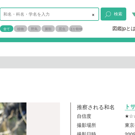
×
検索
図鑑jpと
全て
植物
野鳥
菌類
昆虫
ほか動物
推察される和名
ト
自信度
★☆
撮影場所
東京
撮影日時
2009