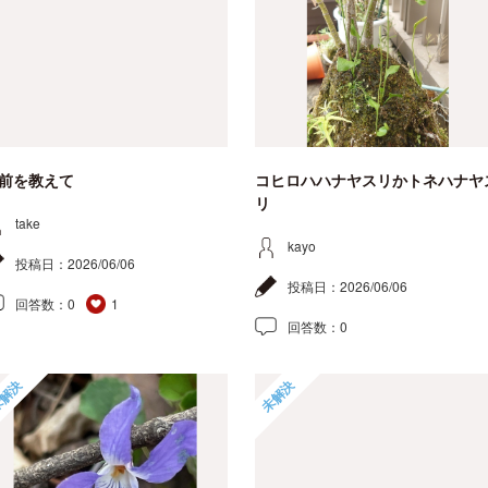
前を教えて
コヒロハハナヤスリかトネハナヤ
リ
take
kayo
投稿日：
2026/06/06
投稿日：
2026/06/06
回答数：
0
1
回答数：
0
解決
未解決