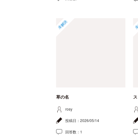
未解決
未
草の名
ス
rosy
投稿日：
2026/05/14
回答数：
1