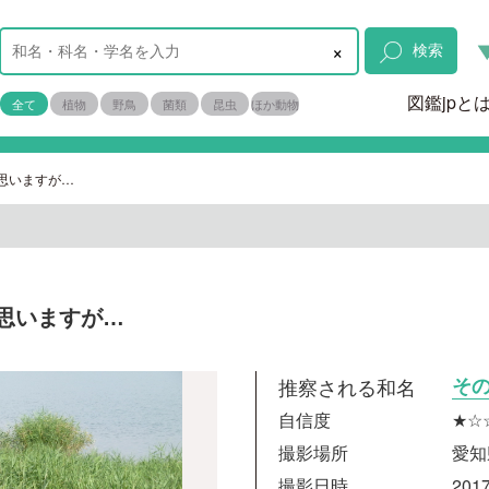
×
検索
図鑑jpと
全て
植物
野鳥
菌類
昆虫
ほか動物
思いますが…
思いますが…
推察される和名
そ
自信度
★☆
撮影場所
愛知
撮影日時
2017