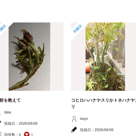
解決
未解決
前を教えて
コヒロハハナヤスリかトネハナヤ
リ
take
kayo
投稿日：
2026/06/06
投稿日：
2026/06/06
回答数：
0
1