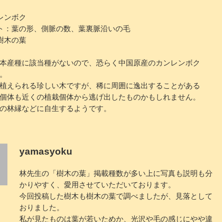
レンボク
ト：葉の形、側脈の数、葉裏脈沿いの毛
樹木の葉
本産種に該当種がないので、恐らく中国原産のカンレンボク
。
植えられる珍しい木ですが、稀に周囲に逸出することがある
個体も近くの植栽個体から逃げ出したものかもしれません。
の林縁などに自生するようです。
yamasyoku
林先生の「樹木の葉」掲載種数が多い上に写真も説明も分
かりやすく、愛用させていただいております。
今回投稿した樹木も樹木の葉で調べましたが、見落として
おりました。
私が見たものは葉が若いためか、光沢や毛の感じにやや違