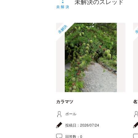
未解決のスレッド
未解決
未
カラマツ
名
ポール
投稿日：
2026/07/24
回答数：
0