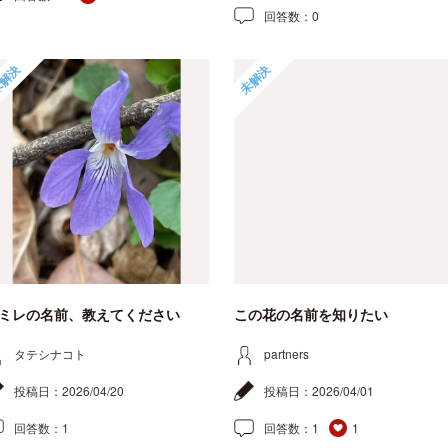
回答数：
0
解決
未解決
ミレの名前、教えてください
この花の名前を知りたい
タテシナコト
partners
投稿日：
2026/04/20
投稿日：
2026/04/01
回答数：
1
回答数：
1
1