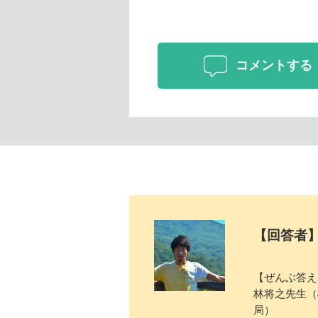
コメントする
【回答者
【ぜんぶ答え
林将之先生（
局）