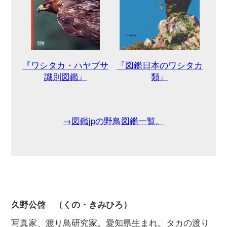
士課程修了。米国ミシガン大学動物学博物館客員研
究員、日本野鳥の会・研究センター所長、東京大学
大学院農学生命科学研究科教授を経て、東京大学名
誉教授、慶應義塾大学特任教授。鳥の生態、進化、
保全に広く関心をもっている。日本鳥学会元会長
初めての方へ
コース一覧
使い方ガイド
新規会員登録
掲載図鑑一覧
よくある質問
法人・研究機関で
質問・報告掲示板
マイページ
ご利用の方へ