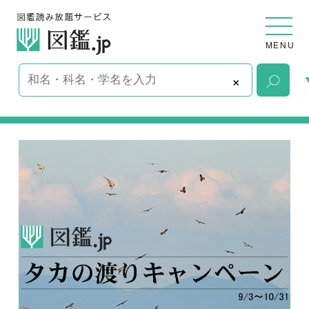
MENU
×
白樺峠タカの渡り日記