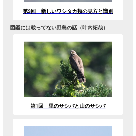
『タカの渡りガイドブック』
※非会員の方はサンプルページからご覧ください
※閲覧には有料コースへの加入（無料トライアルも可能）が必要
です
『ワシタカ・ハヤブサ
『図鑑日本のワシタカ
識別図鑑』
類』
→図鑑jpの野鳥図鑑一覧。