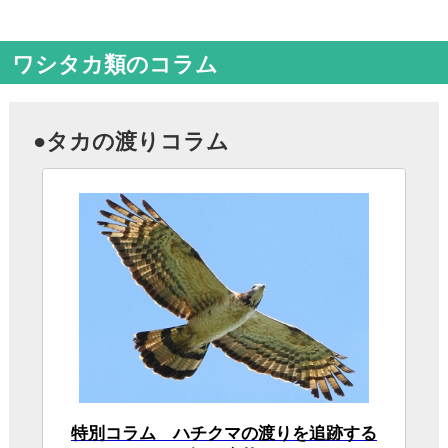
新しいハチクマの標識調査について樋口先
生に聞いてみました。
●タカの渡りの観察会、探鳥会などのまとめ（2018年）
●ワシタカ類の関連コラム
新しいワシタカ類の見方と識別（先崎啓究）
第１回 まずワシタカ類の表情を見て、彼