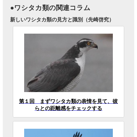
第3回 新しいワシタカ類の見方と識別
図鑑には載ってない野鳥の話（叶内拓哉）
第1回 里のサシバと山のサシバ