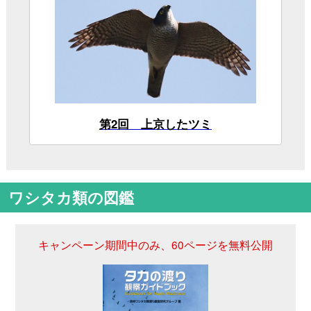
久野公啓 （くの・きみひろ）
写真家、渡り鳥研究家。愛知県生まれ。タカの渡り
を見ようと、初めて伊良湖岬を訪れたのは中学生の
とき。そこから数えると、この秋で39シーズン目の
渡り観察となる。近年は、春は青森の龍飛崎、秋は
白樺峠に長期滞在し、毎日、渡り鳥を数える暮らし
が定着している。楽しみいっぱいの日々だが、無収
入なことが大問題。著書に「タカの渡りを楽しむ
本」「タカの渡り観察ガイドブック」（以上、文一
総合出版）、「日本のタカ学」（東京大学出版
会）、「田んぼで出会う 花・虫・鳥」（築地書
館）などがある。
★白樺峠のタカの渡り（信州タカ渡り研）
（外部サイトにリン
http://www10.plala.or.jp/ayac/shirakaba/