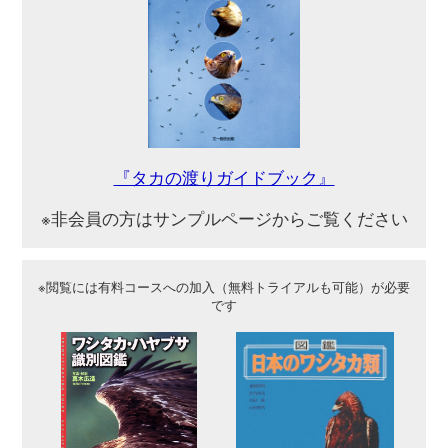
クしています）
先崎啓究 （せんざき・ひらく）
北海道千歳市生まれ、北広島市育ち、10年程愛知県
名古屋市で暮らし、現在は北海道岩見沢市在住。小
学生の時に庭のバードテーブルにやってきたハイタ
カを見て、猛禽類の魅力に取りつかれる。現在はフ
リーの鳥類調査員として、全国で環境調査を行う傍
ら、道内で繁殖するチュウヒを中心に様々な鳥類を
観察することがライフワークとなっている。共著に
『フィールドガイド日本の猛禽類 Vol,1～4』、雑誌
への記事執筆や講演、環境教育などの活動も行う。
猛禽類の他にも大型カモメ類やジシギ類などの識別
やフクロウ類の観察も好き。
樋口広芳 （ひぐち・ひろよし）
1948年横浜生まれ。東京大学大学院農学系研究科博