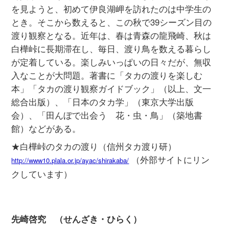
利用規約
有料会員利用規約
お問い合わせ
プライバ
｜
｜
｜
シーについて
特定商取引法に基づく表示
運営会社
インプレスグル
｜
｜
ープ
Copyright ©2016 Yama-kei Publishers co.,Ltd.
An impress Group Company. All rights reserved.