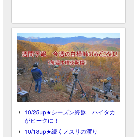
10/25up★シーズン終盤。ハイタカ
がピークに！
10/18up★続くノスリの渡り
10/11up★そろそろノスリがピーク
を迎えるか？
10/4up★種数を楽しむシーズンに！
※予報の閲覧には有料コースへの加入が必要です(初回
のみ無料)
9/27up★台風通過後がチャンス！
9/20up★今年の渡りは早い。晴れ間
を逃すな！
先崎さんに質問！
9/13up★週明けの比較的天気のいい
日がチャンス
質問や「コレ見た」という報告を投稿してくださ
9/6up★シーズンスタート！序盤サ
い。質問にはコラム
「新しいワシタカ類の見方と識
シバ好調
を連載中の先崎啓究さんが回答します。
別」
投稿いただいたものはそのまま
ワシタカ類写真コン
にエントリーいただいたことになります。
テスト
質問する