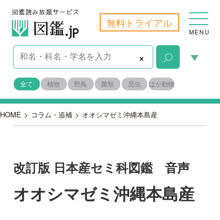
無料トライアル
MENU
×
全て
植物
野鳥
菌類
昆虫
ほか動物
HOME
>
コラム・追補
>
オオシマゼミ沖縄本島産
改訂版 日本産セミ科図鑑 音声
オオシマゼミ沖縄本島産
2018-07-06