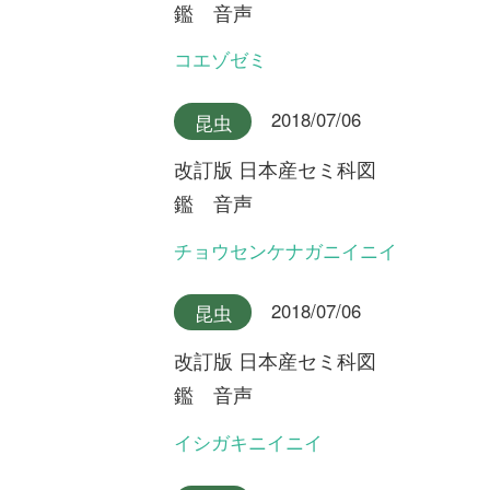
国花行脚
第20回 原生林にオオバシシ
ランを探して ～鹿児島県屋
久島～
初めての方へ
コース一覧
使い方ガイド
新規会員登録
掲載図鑑一覧
よくある質問
法人・研究機関で
質問・報告掲示板
補足リンク集
ご利用の方へ
マイページ