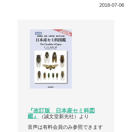
『改訂版 日本産セミ科図
鑑』
（誠文堂新光社）より
音声は有料会員のみ参照できます
ここから先は