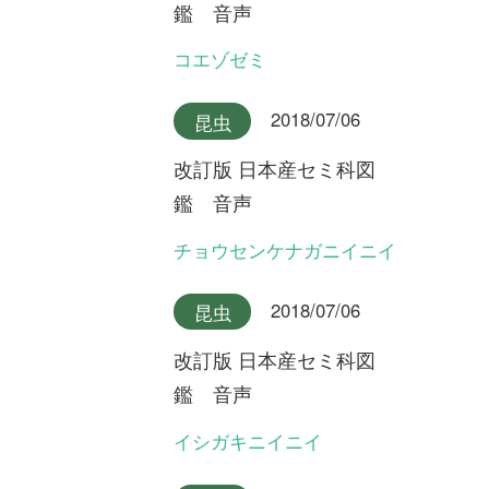
国花行脚
第20回 原生林にオオバシシ
ランを探して ～鹿児島県屋
久島～
初めての方へ
コース一覧
使い方ガイド
新規会員登録
掲載図鑑一覧
よくある質問
法人・研究機関で
質問・報告掲示板
補足リンク集
ご利用の方へ
マイページ