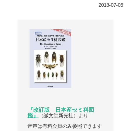
『改訂版 日本産セミ科図
鑑』
（誠文堂新光社）より
音声は有料会員のみ参照できます
ここから先は