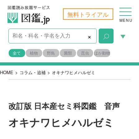
無料トライアル
MENU
×
全て
植物
野鳥
菌類
昆虫
ほか動物
HOME
>
コラム・追補
>
オキナワヒメハルゼミ
改訂版 日本産セミ科図鑑 音声
オキナワヒメハルゼミ
2018-07-06