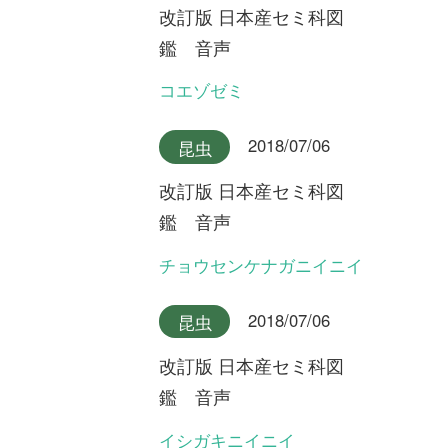
永田芳男さんの日本全
国花行脚
第20回 原生林にオオバシシ
ランを探して ～鹿児島県屋
久島～
初めての方へ
コース一覧
使い方ガイド
新規会員登録
掲載図鑑一覧
よくある質問
法人・研究機関で
質問・報告掲示板
補足リンク集
ご利用の方へ