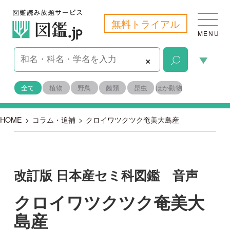
無料トライアル
MENU
×
全て
植物
野鳥
菌類
昆虫
ほか動物
HOME
>
コラム・追補
>
クロイワツクツク奄美大島産
改訂版 日本産セミ科図鑑 音声
クロイワツクツク奄美大
島産
2018-07-06