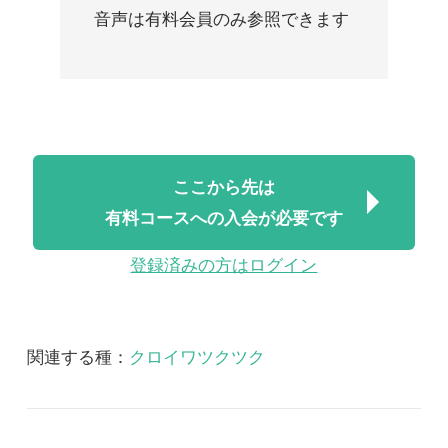
ここから先は
有料コースへの入会が必要です
登録済みの方はログイン
関連する種：
クロイワツクツク
関連する図鑑：
改訂版 日本産セミ科図鑑
改訂版 日本産セミ科図鑑 音声
2018/07/06
FREE
昆虫
改訂版 日本産セミ科図
鑑 音声