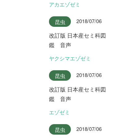
最新コラム
2025/10/07
FREE
植物
永田芳男さんの日本全
国花行脚
第22回 謎の新種オオミヤマ
ウズラ
2025/09/17
FREE
植物
永田芳男さんの日本全
国花行脚
第21回 岩壁に咲く固有変
種・ゲイビゼキショウ
2024/08/06
FREE
植物