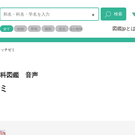
×
検索
図鑑jpと
全て
植物
野鳥
菌類
昆虫
ほか動物
チッチゼミ
ミ科図鑑 音声
ミ