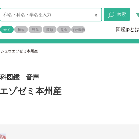
×
検索
図鑑jpと
全て
植物
野鳥
菌類
昆虫
ほか動物
ウシュウエゾゼミ本州産
ミ科図鑑 音声
エゾゼミ本州産