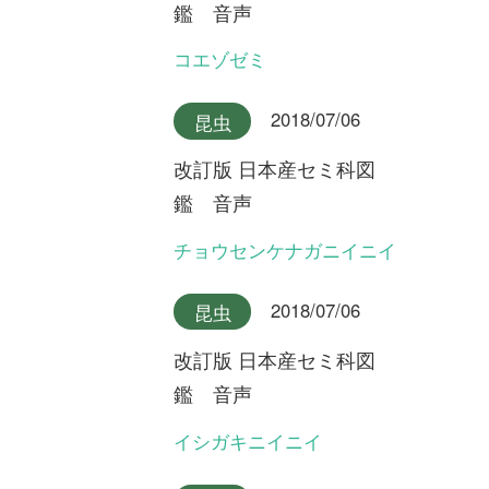
国花行脚
第20回 原生林にオオバシシ
ランを探して ～鹿児島県屋
久島～
初めての方へ
コース一覧
使い方ガイド
新規会員登録
掲載図鑑一覧
よくある質問
法人・研究機関で
質問・報告掲示板
補足リンク集
ご利用の方へ
マイページ