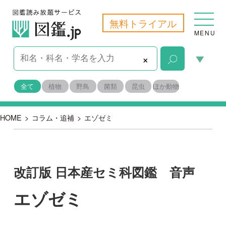
無料トライアル
MENU
×
全て
植物
野鳥
菌類
昆虫
ほか動物
HOME
>
コラム・追補
>
エゾゼミ
改訂版 日本産セミ科図鑑 音声
エゾゼミ
2018-07-06