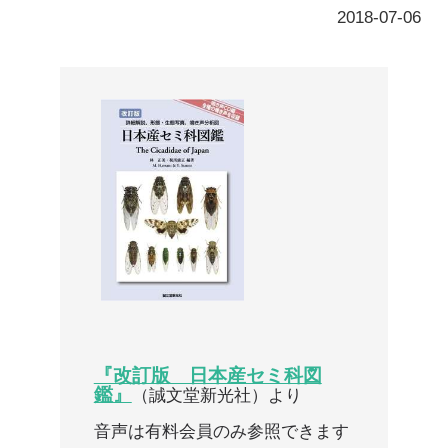
『改訂版 日本産セミ科図
鑑』
（誠文堂新光社）より
音声は有料会員のみ参照できます
ここから先は