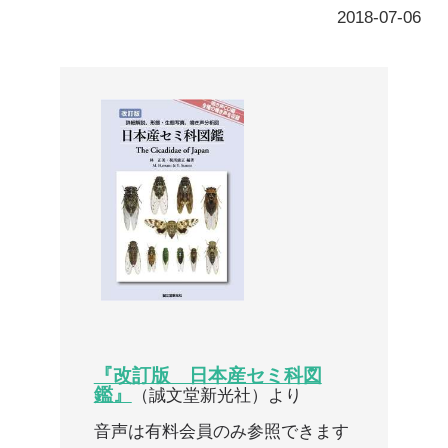
『改訂版 日本産セミ科図
鑑』
（誠文堂新光社）より
音声は有料会員のみ参照できます
ここから先は