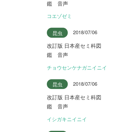
国花行脚
第20回 原生林にオオバシシ
ランを探して ～鹿児島県屋
久島～
初めての方へ
コース一覧
使い方ガイド
新規会員登録
掲載図鑑一覧
よくある質問
法人・研究機関で
質問・報告掲示板
補足リンク集
ご利用の方へ
マイページ