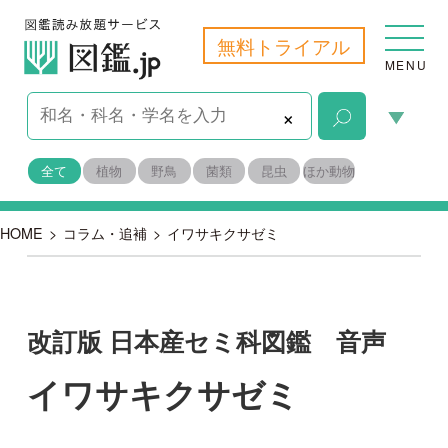
無料トライアル
MENU
×
全て
植物
野鳥
菌類
昆虫
ほか動物
HOME
>
コラム・追補
>
イワサキクサゼミ
改訂版 日本産セミ科図鑑 音声
イワサキクサゼミ
2018-07-06