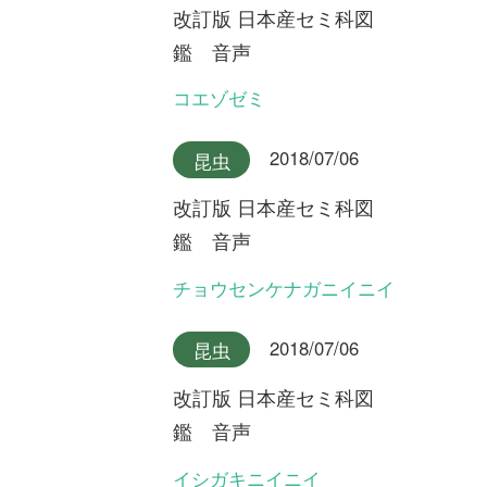
永田芳男さんの日本全
国花行脚
第20回 原生林にオオバシシ
ランを探して ～鹿児島県屋
久島～
初めての方へ
コース一覧
使い方ガイド
新規会員登録
掲載図鑑一覧
よくある質問
法人・研究機関で
質問・報告掲示板
補足リンク集
ご利用の方へ