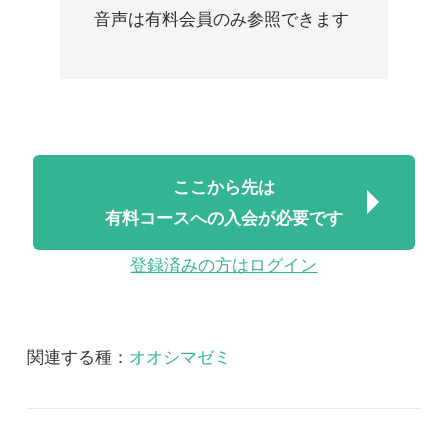
ここから先は
有料コースへの入会が必要です
登録済みの方はログイン
関連する種：
オオシマゼミ
関連する図鑑：
改訂版 日本産セミ科図鑑
改訂版 日本産セミ科図鑑 音声
2018/07/06
FREE
昆虫
改訂版 日本産セミ科図
鑑 音声