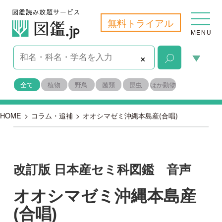
無料トライアル
MENU
×
全て
植物
野鳥
菌類
昆虫
ほか動物
HOME
>
コラム・追補
>
オオシマゼミ沖縄本島産(合唱)
改訂版 日本産セミ科図鑑 音声
オオシマゼミ沖縄本島産
(合唱)
2018-07-06