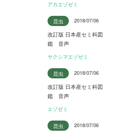
最新コラム
2025/10/07
FREE
植物
永田芳男さんの日本全
国花行脚
第22回 謎の新種オオミヤマ
ウズラ
2025/09/17
FREE
植物
永田芳男さんの日本全
国花行脚
第21回 岩壁に咲く固有変
種・ゲイビゼキショウ
2024/08/06
FREE
植物