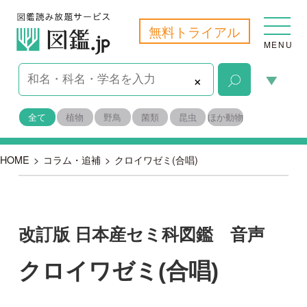
無料トライアル
MENU
×
全て
植物
野鳥
菌類
昆虫
ほか動物
HOME
>
コラム・追補
>
クロイワゼミ(合唱)
改訂版 日本産セミ科図鑑 音声
クロイワゼミ(合唱)
2018-07-06