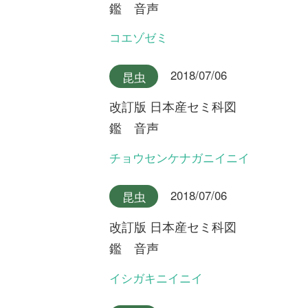
国花行脚
第20回 原生林にオオバシシ
ランを探して ～鹿児島県屋
久島～
初めての方へ
コース一覧
使い方ガイド
新規会員登録
掲載図鑑一覧
よくある質問
法人・研究機関で
質問・報告掲示板
補足リンク集
ご利用の方へ
マイページ