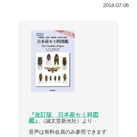
『改訂版 日本産セミ科図
鑑』
（誠文堂新光社）より
音声は有料会員のみ参照できます
ここから先は