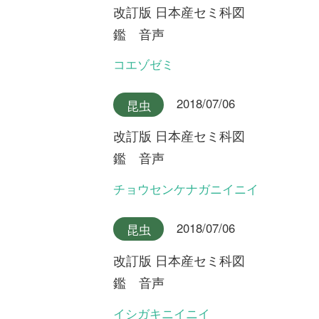
永田芳男さんの日本全
国花行脚
第20回 原生林にオオバシシ
ランを探して ～鹿児島県屋
久島～
初めての方へ
コース一覧
使い方ガイド
新規会員登録
掲載図鑑一覧
よくある質問
法人・研究機関で
質問・報告掲示板
補足リンク集
ご利用の方へ