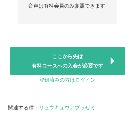
ここから先は
有料コースへの入会が必要です
登録済みの方はログイン
関連する種：
リュウキュウアブラゼミ
関連する図鑑：
改訂版 日本産セミ科図鑑
改訂版 日本産セミ科図鑑 音声
2018/07/06
FREE
昆虫
改訂版 日本産セミ科図
鑑 音声