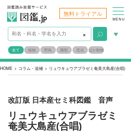
無料トライアル
MENU
×
全て
植物
野鳥
菌類
昆虫
ほか動物
HOME
>
コラム・追補
>
リュウキュウアブラゼミ奄美大島産(合唱)
改訂版 日本産セミ科図鑑 音声
リュウキュウアブラゼミ
奄美大島産(合唱)
2018-07-06