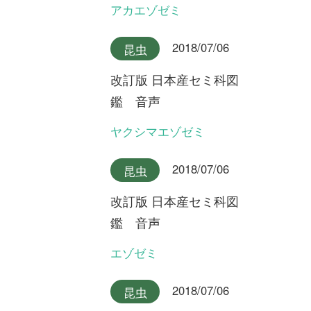
最新コラム
2025/10/07
FREE
植物
永田芳男さんの日本全
国花行脚
第22回 謎の新種オオミヤマ
ウズラ
2025/09/17
FREE
植物
永田芳男さんの日本全
国花行脚
第21回 岩壁に咲く固有変
種・ゲイビゼキショウ
2024/08/06
FREE
植物