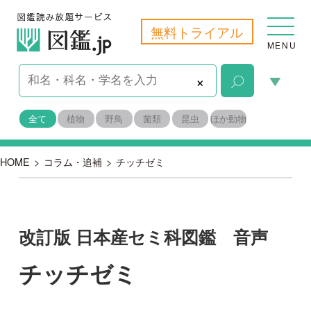
無料トライアル
MENU
×
全て
植物
野鳥
菌類
昆虫
ほか動物
HOME
>
コラム・追補
>
チッチゼミ
改訂版 日本産セミ科図鑑 音声
チッチゼミ
2018-07-06