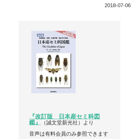
『改訂版 日本産セミ科図
鑑』
（誠文堂新光社）より
音声は有料会員のみ参照できます
ここから先は