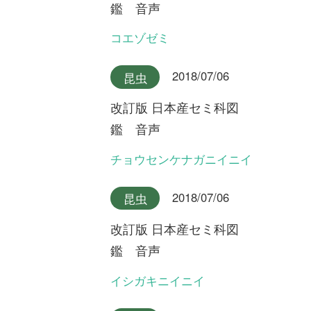
国花行脚
第20回 原生林にオオバシシ
ランを探して ～鹿児島県屋
久島～
初めての方へ
コース一覧
使い方ガイド
新規会員登録
掲載図鑑一覧
よくある質問
法人・研究機関で
質問・報告掲示板
補足リンク集
ご利用の方へ
マイページ