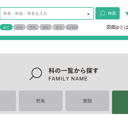
×
検索
図鑑jpと
全て
植物
野鳥
菌類
昆虫
ほか動物
野鳥
菌類